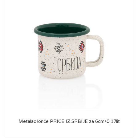
Metalac lonče PRIČE IZ SRBIJE za 6cm/0,17lit