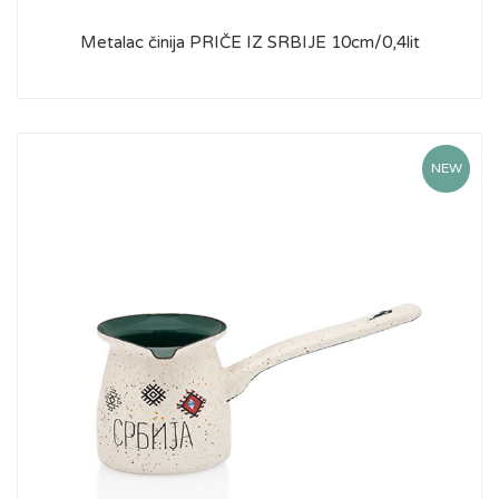
Metalac činija PRIČE IZ SRBIJE 10cm/0,4lit
NEW