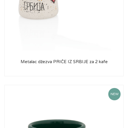
Metalac džezva PRIČE IZ SRBIJE za 2 kafe
NEW