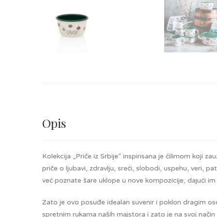
Opis
Kolekcija „Priče iz Srbije“ inspirisana je ćilimom koji
priče o ljubavi, zdravlju, sreći, slobodi, uspehu, veri,
već poznate šare uklope u nove kompozicije, dajući im l
Zato je ovo posuđe idealan suvenir i poklon dragim os
spretnim rukama naših majstora i zato je na svoj način 