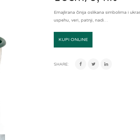
Emajlirana činija oslikana simbolima i ukrasi
uspehu, veri, patnji, nadi…
KUPI ONLINE
SHARE: