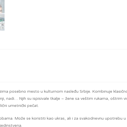
 zauzima posebno mesto u kulturnom nasleđu Srbije. Kombinuje klasično 
 patnji, nadi… Njih su ispisivale tkalje – žene sa veštim rukama, oštri
ični umetnički pečat.
obama. Može se koristiti kao ukras, ali i za svakodnevnu upotrebu u
jedinstvena.