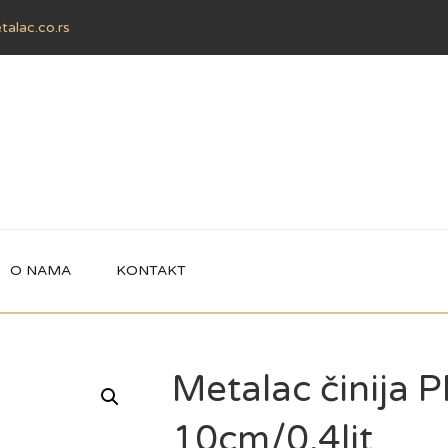
alac.co.rs
O NAMA
KONTAKT
Metalac činija 
10cm/0,4lit