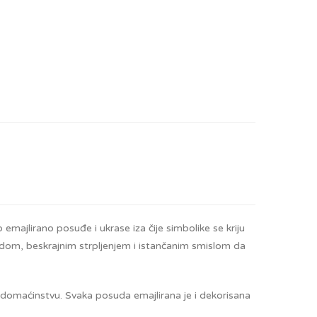
emajlirano posuđe i ukrase iza čije simbolike se kriju
m vidom, beskrajnim strpljenjem i istančanim smislom da
 domaćinstvu. Svaka posuda emajlirana je i dekorisana