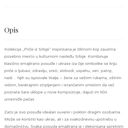
Opis
Kolekcija „Priče iz Srbije“ inspirisana je ćilimom koji zauzima
posebno mesto u kulturnom nasleđu Srbije. Kombinuje
klasično emajlirano posuđe i ukrase iza čije simbolike se kriju
priče o ljubavi, zdravlju, sreći, slobodi, uspehu, veri, patnji,
nadi… Njih su ispisivale tkalje – žene sa veštim rukama, oštrim
vidom, beskrajnim strpljenjem i istančanim smislom da već
poznate šare uklope u nove kompozicije, dajući im lični
umetnički pečat.
Zato je ovo posuđe idealan suvenir i poklon dragim osobama.
Može se koristiti kao ukras, ali i za svakodnevnu upotrebu u
domaćinstvu. Svaka posuda emajlirana je i dekorisana spretnim