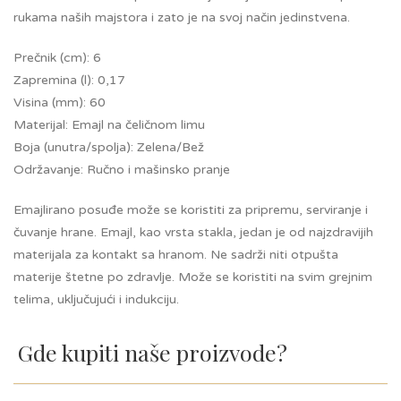
rukama naših majstora i zato je na svoj način jedinstvena.
Prečnik (cm): 6
Zapremina (l): 0,17
Visina (mm): 60
Materijal: Emajl na čeličnom limu
Boja (unutra/spolja): Zelena/Bež
Održavanje: Ručno i mašinsko pranje
Emajlirano posuđe može se koristiti za pripremu, serviranje i
čuvanje hrane. Emajl, kao vrsta stakla, jedan je od najzdravijih
materijala za kontakt sa hranom. Ne sadrži niti otpušta
materije štetne po zdravlje. Može se koristiti na svim grejnim
telima, uključujući i indukciju.
Gde kupiti naše proizvode?