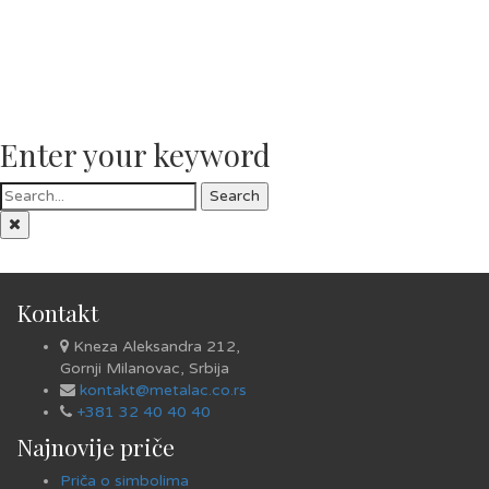
Enter your keyword
Search
Kontakt
Kneza Aleksandra 212,
Gornji Milanovac, Srbija
kontakt@metalac.co.rs
+381 32 40 40 40
Najnovije priče
Priča o simbolima